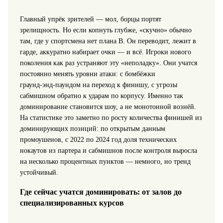
Главный упрёк зрителей — мол, борцы портят
зрелищность. Но если копнуть глубже, «скучно» обычно
там, где у спортсмена нет плана B. Он переводит, лежит в
гарде, аккуратно набирает очки — и всё. Игроки нового
поколения как раз устраняют эту «неполадку». Они учатся
постоянно менять уровни атаки: с бомбёжки
граунд‑энд‑паундом на переход к финишу, с угрозы
сабмишном обратно к ударам по корпусу. Именно так
доминирование становится шоу, а не монотонной вознёй.
На статистике это заметно по росту количества финишей из
доминирующих позиций: по открытым данным
промоушенов, с 2022 по 2024 год доля технических
нокаутов из партера и сабмишнов после контроля выросла
на несколько процентных пунктов — немного, но тренд
устойчивый.
Где сейчас учатся доминировать: от залов до
специализированных курсов