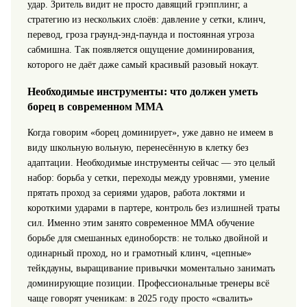
удар. Зритель видит не просто давящий грэпплинг, а
стратегию из нескольких слоёв: давление у сетки, клинч,
перевод, гроза граунд‑энд‑паунда и постоянная угроза
сабмишна. Так появляется ощущение доминирования,
которого не даёт даже самый красивый разовый нокаут.
Необходимые инструменты: что должен уметь
борец в современном ММА
Когда говорим «борец доминирует», уже давно не имеем в
виду школьную вольную, перенесённую в клетку без
адаптации. Необходимые инструменты сейчас — это целый
набор: борьба у сетки, переходы между уровнями, умение
прятать проход за сериями ударов, работа локтями и
короткими ударами в партере, контроль без излишней траты
сил. Именно этим занято современное ММА обучение
борьбе для смешанных единоборств: не только двойной и
одинарный проход, но и грамотный клинч, «цепные»
тейкдауны, выращивание привычки моментально занимать
доминирующие позиции. Профессиональные тренеры всё
чаще говорят ученикам: в 2025 году просто «свалить»