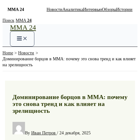
MMA 24
Новости
Аналитика
Интервью
Обзоры
Истории
Skip
Поиск
MMA
24
MMA 24
to
content
Home
Новости
Доминирование борцов в ММА: почему это снова тренд и как влияет
на зрелищность
Доминирование борцов в ММА: почему
это снова тренд и как влияет на
зрелищность
By
Иван Петров
/
24 декабря, 2025