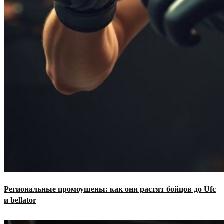
Региональные промоушены: как они растят бойцов до Ufc
и bellator