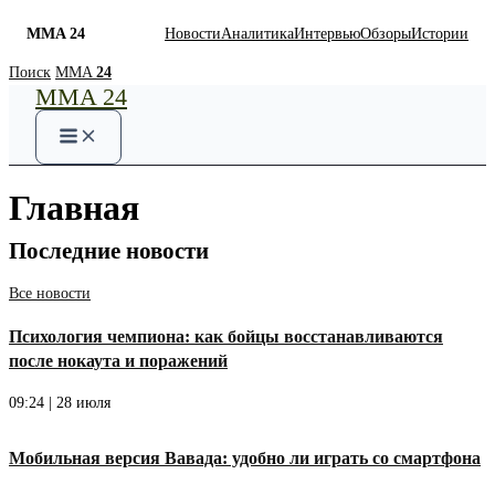
MMA 24
Новости
Аналитика
Интервью
Обзоры
Истории
Skip
Поиск
MMA
24
MMA 24
to
content
Главная
Последние новости
Все новости
Психология чемпиона: как бойцы восстанавливаются
после нокаута и поражений
09:24 | 28 июля
Мобильная версия Вавада: удобно ли играть со смартфона