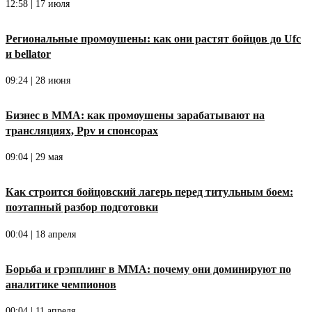
12:58 | 17 июля
Региональные промоушены: как они растят бойцов до Ufc
и bellator
09:24 | 28 июня
Бизнес в ММА: как промоушены зарабатывают на
трансляциях, Ppv и спонсорах
09:04 | 29 мая
Как строится бойцовский лагерь перед титульным боем:
поэтапный разбор подготовки
00:04 | 18 апреля
Борьба и грэпплинг в ММА: почему они доминируют по
аналитике чемпионов
00:04 | 11 апреля