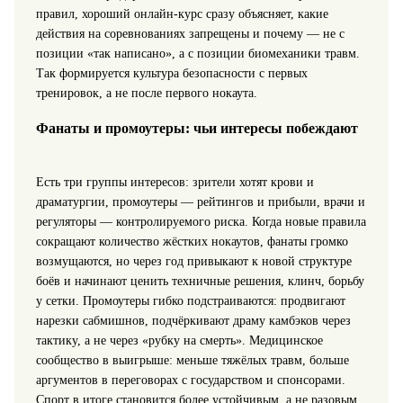
правил, хороший онлайн-курс сразу объясняет, какие
действия на соревнованиях запрещены и почему — не с
позиции «так написано», а с позиции биомеханики травм.
Так формируется культура безопасности с первых
тренировок, а не после первого нокаута.
Фанаты и промоутеры: чьи интересы побеждают
Есть три группы интересов: зрители хотят крови и
драматургии, промоутеры — рейтингов и прибыли, врачи и
регуляторы — контролируемого риска. Когда новые правила
сокращают количество жёстких нокаутов, фанаты громко
возмущаются, но через год привыкают к новой структуре
боёв и начинают ценить техничные решения, клинч, борьбу
у сетки. Промоутеры гибко подстраиваются: продвигают
нарезки сабмишнов, подчёркивают драму камбэков через
тактику, а не через «рубку на смерть». Медицинское
сообщество в выигрыше: меньше тяжёлых травм, больше
аргументов в переговорах с государством и спонсорами.
Спорт в итоге становится более устойчивым, а не разовым