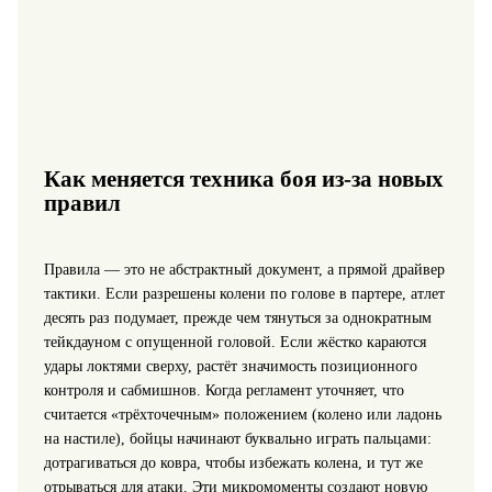
Как меняется техника боя из‑за новых
правил
Правила — это не абстрактный документ, а прямой драйвер
тактики. Если разрешены колени по голове в партере, атлет
десять раз подумает, прежде чем тянуться за однократным
тейкдауном с опущенной головой. Если жёстко караются
удары локтями сверху, растёт значимость позиционного
контроля и сабмишнов. Когда регламент уточняет, что
считается «трёхточечным» положением (колено или ладонь
на настиле), бойцы начинают буквально играть пальцами:
дотрагиваться до ковра, чтобы избежать колена, и тут же
отрываться для атаки. Эти микромоменты создают новую