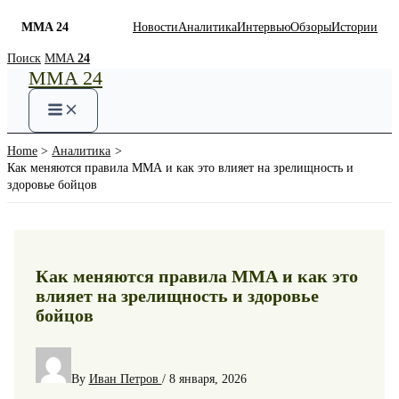
MMA 24
Новости
Аналитика
Интервью
Обзоры
Истории
Skip
Поиск
MMA
24
MMA 24
to
content
Home
Аналитика
Как меняются правила ММА и как это влияет на зрелищность и
здоровье бойцов
Как меняются правила ММА и как это
влияет на зрелищность и здоровье
бойцов
By
Иван Петров
/
8 января, 2026