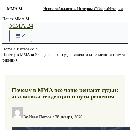
MMA 24
Новости
Аналитика
Интервью
Обзоры
Истории
Skip
Поиск
MMA
24
MMA 24
to
content
Home
Интервью
Почему в ММА всё чаще решают судьи: аналитика тенденции и пути
решения
Почему в ММА всё чаще решают судьи:
аналитика тенденции и пути решения
By
Иван Петров
/
28 января, 2026