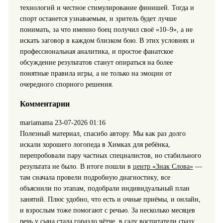
технологий и честное стимулирование финишей. Тогда и
спорт останется узнаваемым, и зритель будет лучше
понимать, за что именно боец получил своё «10–9», а не
искать заговор в каждом близком бою. В этих условиях и
профессиональная аналитика, и простое фанатское
обсуждение результатов станут опираться на более
понятные правила игры, а не только на эмоции от
очередного спорного решения.
Комментарии
mariamama
23-07-2026 01:16
Полезный материал, спасибо автору. Мы как раз долго
искали хорошего логопеда в Химках для ребёнка,
перепробовали пару частных специалистов, но стабильного
результата не было. В итоге пошли в
центр «Знак Слова»
—
там сначала провели подробную диагностику, все
объяснили по этапам, подобрали индивидуальный план
занятий. Плюс удобно, что есть и очные приёмы, и онлайн,
и взрослым тоже помогают с речью. За несколько месяцев
речь у сына стала гораздо чётче, в саду воспитатели сразу