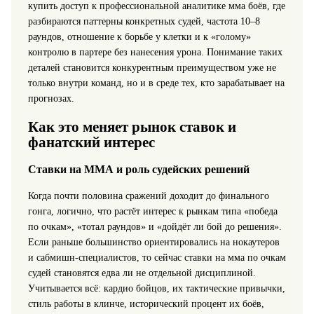
купить доступ к профессиональной аналитике мма боёв, где
разбираются паттерны конкретных судей, частота 10–8
раундов, отношение к борьбе у клетки и к «голому»
контролю в партере без нанесения урона. Понимание таких
деталей становится конкурентным преимуществом уже не
только внутри команд, но и в среде тех, кто зарабатывает на
прогнозах.
Как это меняет рынок ставок и
фанатский интерес
Ставки на ММА и роль судейских решений
Когда почти половина сражений доходит до финального
гонга, логично, что растёт интерес к рынкам типа «победа
по очкам», «тотал раундов» и «дойдёт ли бой до решения».
Если раньше большинство ориентировались на нокаутеров
и сабмишн‑специалистов, то сейчас ставки на мма по очкам
судей становятся едва ли не отдельной дисциплиной.
Учитывается всё: кардио бойцов, их тактические привычки,
стиль работы в клинче, исторический процент их боёв,