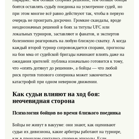
боятся оставлять судьбу поединка на усмотрение судей, но
при этом многие всё равно действуют так, чтобы в первую
очередь не проиграть досрочно. Громкие скандалы, вроде
неоднозначных решений в боях за титулы UFC или
локальных турниров, заставляют и фанатов, и экспертов
болезненно реагировать на любую близкую схватку. А когда
каждый второй турнир сопровождается спорами, прогнозы
на бои мма от судейской бригады начинают влиять даже на
ожидания зрителей: публика изначально готовится к тому,
что «опять дотянут до решения», а бойцы — что любой
риск против топового соперника может закончиться
катастрофой при одном неверном движении.
Как судьи влияют на ход боя:
неочевидная сторона
Психология бойцов во время близкого поединка
Бойцы не живут в вакууме: они знают, как оценивают
судьи их дивизиона, какие арбитры работают на турнире,
как в прошлом считались спорные эпизоды. Если