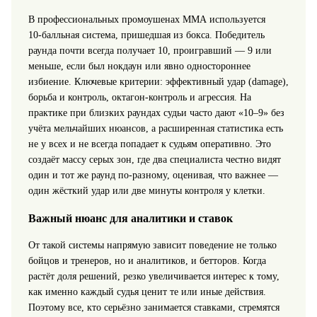
В профессиональных промоушенах ММА используется
10‑балльная система, пришедшая из бокса. Победитель
раунда почти всегда получает 10, проигравший — 9 или
меньше, если был нокдаун или явно одностороннее
избиение. Ключевые критерии: эффективный удар (damage),
борьба и контроль, октагон‑контроль и агрессия. На
практике при близких раундах судьи часто дают «10–9» без
учёта мельчайших нюансов, а расширенная статистика есть
не у всех и не всегда попадает к судьям оперативно. Это
создаёт массу серых зон, где два специалиста честно видят
один и тот же раунд по‑разному, оценивая, что важнее —
один жёсткий удар или две минуты контроля у клетки.
Важный нюанс для аналитики и ставок
От такой системы напрямую зависит поведение не только
бойцов и тренеров, но и аналитиков, и бетторов. Когда
растёт доля решений, резко увеличивается интерес к тому,
как именно каждый судья ценит те или иные действия.
Поэтому все, кто серьёзно занимается ставками, стремятся