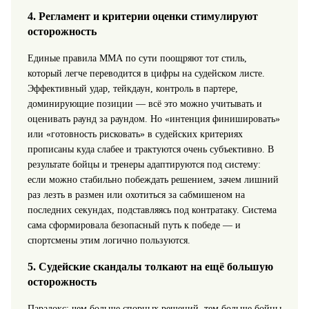
4. Регламент и критерии оценки стимулируют
осторожность
Единые правила ММА по сути поощряют тот стиль,
который легче переводится в цифры на судейском листе.
Эффективный удар, тейкдаун, контроль в партере,
доминирующие позиции — всё это можно учитывать и
оценивать раунд за раундом. Но «интенция финишировать»
или «готовность рисковать» в судейских критериях
прописаны куда слабее и трактуются очень субъективно. В
результате бойцы и тренеры адаптируются под систему:
если можно стабильно побеждать решением, зачем лишний
раз лезть в размен или охотиться за сабмишеном на
последних секундах, подставляясь под контратаку. Система
сама сформировала безопасный путь к победе — и
спортсмены этим логично пользуются.
5. Судейские скандалы толкают на ещё большую
осторожность
Парадокс: чем больше спорных решений, тем больше бойцы