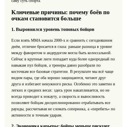
саму суть спорта.
Ключевые причины: почему боёв по
очкам становится больше
1. Выровнялся уровень топовых бойцов
Если взять ММА начала 2000‑х и сравнить с сегодняшним
днём, отличие бросается в глаза: раньше разница в уровне
между фаворитом и андердогом могла быть колоссальной.
Сейчас в крупные лиги попадает куда более однородный по
навыкам пул бойцов, а тренеры давно разобрали по
косточкам все базовые стратегии. В результате мы всё чаще
видим пары, где оба хорошо защищаются, читают друг
друга и избегают ненужного риска. Особенно это заметно в
легких и средних весах: здесь урон накапливается, но не
всегда приводит к нокауту, а скорость и выносливость
позволяют бойцам дисциплинированно отрабатывать все
раунды, рассчитывая не сломать соперника, а «перебить» по
активности и точным ударам.
2. Экономика карьеры: бойцы меньше рискуют