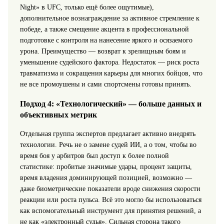
Night» в UFC, только ещё более ощутимые),
дополнительное вознаграждение за активное стремление к
победе, а также смещение акцента в профессиональной
подготовке с контроля на нанесение яркого и осязаемого
урона. Преимущество — возврат к зрелищным боям и
уменьшение судейского фактора. Недостаток — риск роста
травматизма и сокращения карьеры для многих бойцов, что
не все промоушены и сами спортсмены готовы принять.
Подход 4: «Технологический» — больше данных и
объективных метрик
Отдельная группа экспертов предлагает активно внедрять
технологии. Речь не о замене судей ИИ, а о том, чтобы во
время боя у арбитров был доступ к более полной
статистике: пробитые значимые удары, процент защиты,
время владения доминирующей позицией, возможно —
даже биометрические показатели вроде снижения скорости
реакции или роста пульса. Всё это могло бы использоваться
как вспомогательный инструмент для принятия решений, а
не как «электронный судья». Сильная сторона такого