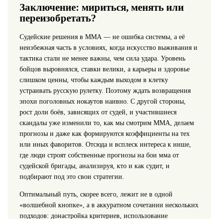
Заключение: мириться, менять или
переизобретать?
Судейские решения в ММА — не ошибка системы, а её
неизбежная часть в условиях, когда искусство выживания и
тактика стали не менее важны, чем сила удара. Уровень
бойцов выровнялся, ставки велики, а карьеры и здоровье
слишком ценны, чтобы каждым выходом в клетку
устраивать русскую рулетку. Поэтому ждать возвращения
эпохи поголовных нокаутов наивно. С другой стороны,
рост доли боёв, зависящих от судей, и участившиеся
скандалы уже изменили то, как мы смотрим ММА, делаем
прогнозы и даже как формируются коэффициенты на тех
или иных фаворитов. Отсюда и всплеск интереса к нише,
где люди строят собственные прогнозы на бои мма от
судейской бригады, анализируя, кто и как судит, и
подбирают под это свои стратегии.
Оптимальный путь, скорее всего, лежит не в одной
«волшебной кнопке», а в аккуратном сочетании нескольких
подходов: донастройка критериев, использование