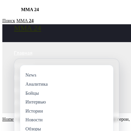
MMA 24
Skip
Поиск
MMA
24
MMA 24
to
Search
content
Главная
Новости
News
Поединки
Аналитика
Бойцы
Бойцы
Аналитика
Интервью
Истории
Home
Аналитика
Интервью с тренером: незаметные герои,
Новости
Обзоры