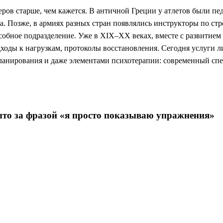
енеров старше, чем кажется. В античной Греции у атлетов были п
а. Позже, в армиях разных стран появлялись инструкторы по ст
обное подразделение. Уже в XIX–XX веках, вместе с развитием 
оды к нагрузкам, протоколы восстановления. Сегодня услуги ли
ланирования и даже элементами психотерапии: современный спец
ыто за фразой «я просто показываю упражнения»