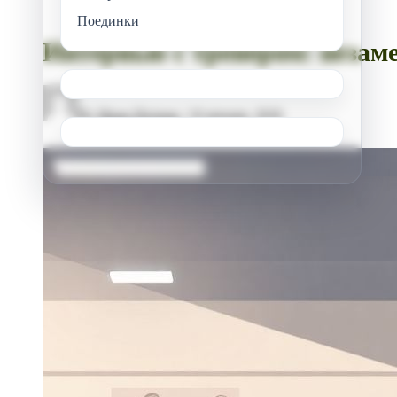
Поединки
Интервью с тренером: незам
By
Иван Петров
/
10 января, 2026